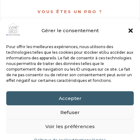
VOUS ÊTES UN PRO ?
Découvrir le site
Gérer le consentement
professionnel
Pour offrir les meilleures expériences, nous utilisons des
technologies telles que les cookies pour stocker et/ou accéder aux
ACCÉDER
informations des appareils. Le fait de consentir à ces technologies
nous permettra de traiter des données telles que le
comportement de navigation ou les ID uniques sur ce site. Le fait
de ne pas consentir ou de retirer son consentement peut avoir un
effet négatif sur certaines caractéristiques et fonctions.
POLITIQUE DE CONFIDENTIALITÉ &
Accepter
MENTIONS LÉGALES
Refuser
Voir les préférences
© 2024, Côté Déco | Linge de maison